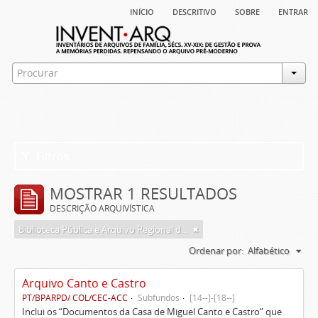
início
descritivo
sobre
entrar
Filtros
MOSTRAR 1 RESULTADOS
DESCRIÇÃO ARQUIVÍSTICA
Biblioteca Pública e Arquivo Regional de Ponta Delgada
Ordenar por:
Alfabético
Arquivo Canto e Castro
PT/BPARPD/ COL/CEC-ACC
Subfundos
[14--]-[18--]
Inclui os “Documentos da Casa de Miguel Canto e Castro” que