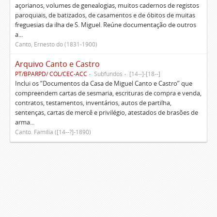
açorianos, volumes de genealogias, muitos cadernos de registos
paroquiais, de batizados, de casamentos e de óbitos de muitas
freguesias da ilha de S. Miguel. Reúne documentação de outros
a...
Canto, Ernesto do (1831-1900)
Arquivo Canto e Castro
PT/BPARPD/ COL/CEC-ACC
Subfundos
[14--]-[18--]
Inclui os “Documentos da Casa de Miguel Canto e Castro” que
compreendem cartas de sesmaria, escrituras de compra e venda,
contratos, testamentos, inventários, autos de partilha,
sentenças, cartas de mercê e privilégio, atestados de brasões de
arma...
Canto. Família ([14--?]-1890)