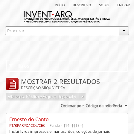
início
descritivo
sobre
entrar
Filtros
MOSTRAR 2 RESULTADOS
DESCRIÇÃO ARQUIVÍSTICA
Biblioteca Pública e Arquivo Regional de Ponta Delgada
Ordenar por:
Código de referência
Ernesto do Canto
PT/BPARPD/ COL/CEC
Fundo
[14--]-[18--]
Inclui livros impressos e manuscritos, coleções de jornais