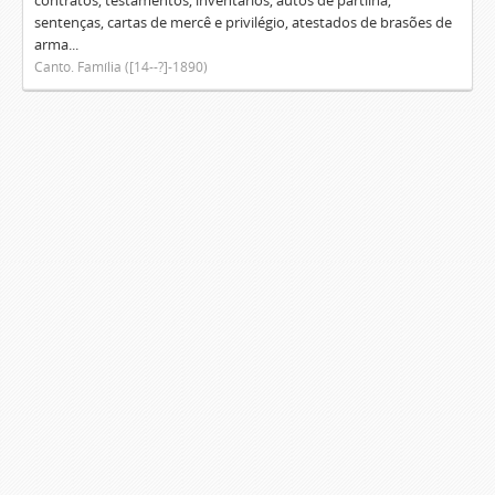
contratos, testamentos, inventários, autos de partilha,
sentenças, cartas de mercê e privilégio, atestados de brasões de
arma...
Canto. Família ([14--?]-1890)