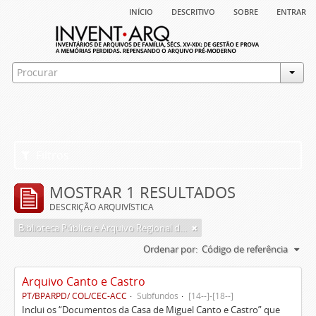
início
descritivo
sobre
entrar
Filtros
MOSTRAR 1 RESULTADOS
DESCRIÇÃO ARQUIVÍSTICA
Biblioteca Pública e Arquivo Regional de Ponta Delgada
Ordenar por:
Código de referência
Arquivo Canto e Castro
PT/BPARPD/ COL/CEC-ACC
Subfundos
[14--]-[18--]
Inclui os “Documentos da Casa de Miguel Canto e Castro” que