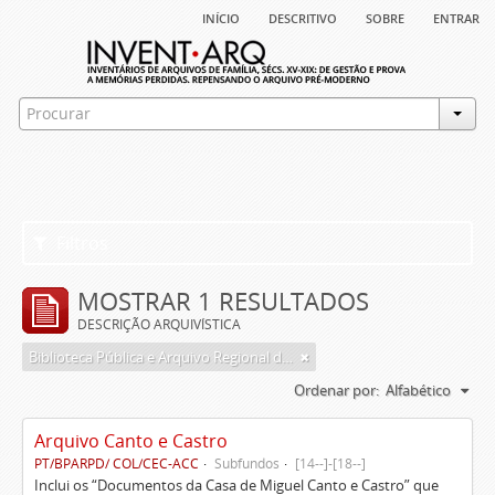
início
descritivo
sobre
entrar
Filtros
MOSTRAR 1 RESULTADOS
DESCRIÇÃO ARQUIVÍSTICA
Biblioteca Pública e Arquivo Regional de Ponta Delgada
Ordenar por:
Alfabético
Arquivo Canto e Castro
PT/BPARPD/ COL/CEC-ACC
Subfundos
[14--]-[18--]
Inclui os “Documentos da Casa de Miguel Canto e Castro” que