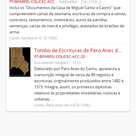
PT/BPARPD/ COL/CEC-ACC
Subfundos
[14--]-[18--]
Inclui os “Documentos da Casa de Miguel Canto e Castro” que
compreendem cartas de sesmaria, escrituras de compra e venda,
contratos, testamentos, inventários, autos de partilha,
sentenças, cartas de mercê e privilégio, atestados de brasões de
arma...
Canto. Família ([14--?]-1890)
Tombo de Escrituras de Pero Anes do Canto
PT/BPARPD/ COL/CEC-ACC-20
Documento simples
1515
Elaborado por Pero Anes do Canto, apresenta a
transcrição integral de cerca de 80 registos e
escrituras, originalmente produzidos entre 1482 e
1515. Integra, assim, os primeiros diplomas
relativos às propriedades imobiliárias, rústicas e
urbanas, ...
Canto, Pero Anes do (1473-1556)