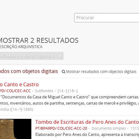
MOSTRAR 2 RESULTADOS
ESCRIÇÃO ARQUIVÍSTICA
Biblioteca Pública e Arquivo Regional de Ponta Delgada
ados com objetos digitais
Mostrar resultados com objectos digitais
o Canto e Castro
PD/ COL/CEC-ACC
Subfundos
[14--]-[18--]
s “Documentos da Casa de Miguel Canto e Castro” que compreendem cartas d
tos, inventários, autos de partilha, sentenças, cartas de mercê e privilégio,
mília ([14--?]-1890)
Tombo de Escrituras de Pero Anes do Canto
PT/BPARPD/ COL/CEC-ACC-20
Documento simples
1515
Elaborado por Pero Anes do Canto, apresenta a transcriçã