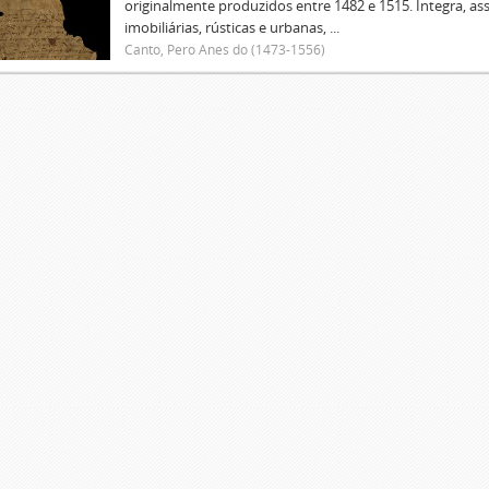
originalmente produzidos entre 1482 e 1515. Integra, as
imobiliárias, rústicas e urbanas, ...
Canto, Pero Anes do (1473-1556)