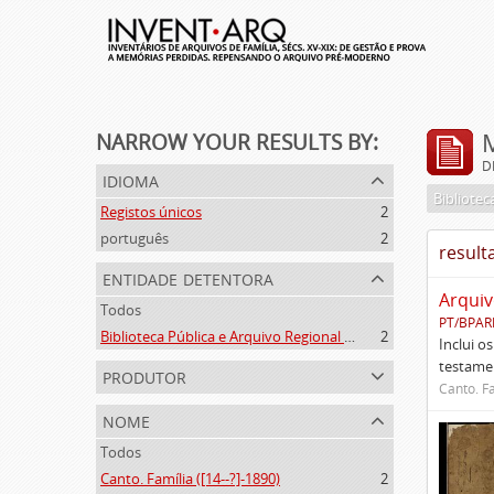
NARROW YOUR RESULTS BY:
D
idioma
Registos únicos
2
português
2
result
entidade detentora
Arquiv
Todos
PT/BPAR
Biblioteca Pública e Arquivo Regional de Ponta Delgada
2
Inclui o
testamen
produtor
Canto. Fa
nome
Todos
Canto. Família ([14--?]-1890)
2