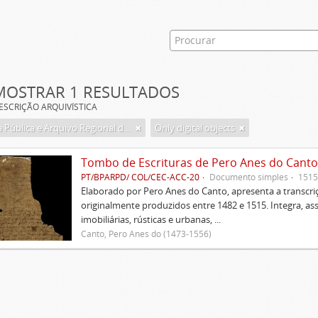
MOSTRAR 1 RESULTADOS
ESCRIÇÃO ARQUIVÍSTICA
Biblioteca Pública e Arquivo Regional de Ponta Delgada
Only digital objects
Tombo de Escrituras de Pero Anes do Canto
PT/BPARPD/ COL/CEC-ACC-20
Documento simples
1515
Elaborado por Pero Anes do Canto, apresenta a transcriçã
originalmente produzidos entre 1482 e 1515. Integra, as
imobiliárias, rústicas e urbanas, ...
Canto, Pero Anes do (1473-1556)