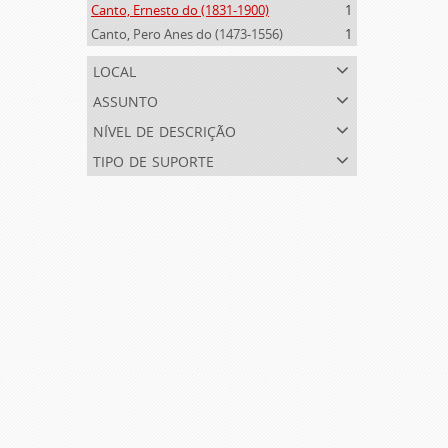
Canto, Ernesto do (1831-1900)
1
Canto, Pero Anes do (1473-1556)
1
local
assunto
nível de descrição
tipo de suporte