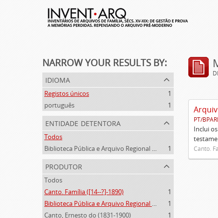
NARROW YOUR RESULTS BY:
D
idioma
Registos únicos
1
português
1
Arquiv
PT/BPAR
entidade detentora
Inclui o
Todos
testamen
Biblioteca Pública e Arquivo Regional de Ponta Delgada
1
Canto. Fa
produtor
Todos
Canto. Família ([14--?]-1890)
1
Biblioteca Pública e Arquivo Regional de Ponta Delgada (1841- )
1
Canto, Ernesto do (1831-1900)
1