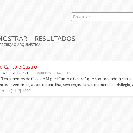
MOSTRAR 1 RESULTADOS
ESCRIÇÃO ARQUIVÍSTICA
o Canto e Castro
PD/ COL/CEC-ACC
Subfundos
[14--]-[18--]
s “Documentos da Casa de Miguel Canto e Castro” que compreendem cartas d
tos, inventários, autos de partilha, sentenças, cartas de mercê e privilégio,
mília ([14--?]-1890)