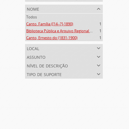
nome
Todos
Canto. Família ([14--?]-1890)
1
Biblioteca Pública e Arquivo Regional de Ponta Delgada (1841- )
1
Canto, Ernesto do (1831-1900)
1
local
assunto
nível de descrição
tipo de suporte