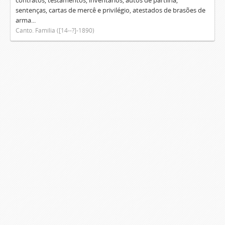
contratos, testamentos, inventários, autos de partilha,
sentenças, cartas de mercê e privilégio, atestados de brasões de
arma...
Canto. Família ([14--?]-1890)