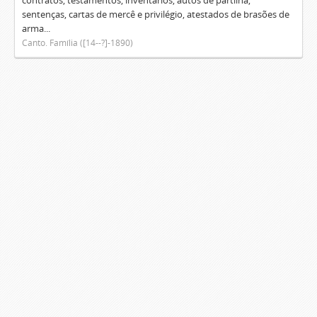
contratos, testamentos, inventários, autos de partilha,
sentenças, cartas de mercê e privilégio, atestados de brasões de
arma...
Canto. Família ([14--?]-1890)