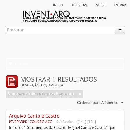
início
descritivo
sobre
entrar
Filtros
MOSTRAR 1 RESULTADOS
DESCRIÇÃO ARQUIVÍSTICA
Biblioteca Pública e Arquivo Regional de Ponta Delgada
Ordenar por:
Alfabético
Arquivo Canto e Castro
PT/BPARPD/ COL/CEC-ACC
Subfundos
[14--]-[18--]
Inclui os “Documentos da Casa de Miguel Canto e Castro” que