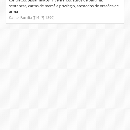
contratos, testamentos, inventários, autos de partilha,
sentenças, cartas de mercê e privilégio, atestados de brasões de
arma...
Canto. Família ([14--?]-1890)