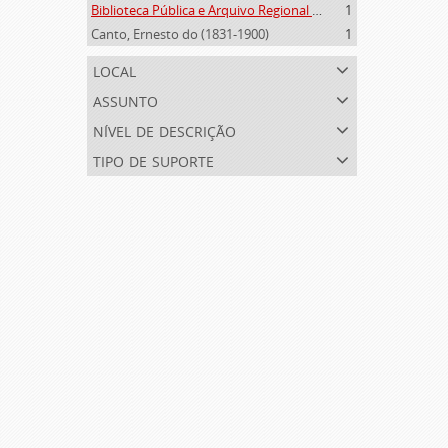
Biblioteca Pública e Arquivo Regional de Ponta Delgada (1841- )
1
Canto, Ernesto do (1831-1900)
1
local
assunto
nível de descrição
tipo de suporte