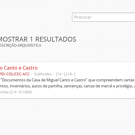
MOSTRAR 1 RESULTADOS
ESCRIÇÃO ARQUIVÍSTICA
o Canto e Castro
PD/ COL/CEC-ACC
Subfundos
[14--]-[18--]
s “Documentos da Casa de Miguel Canto e Castro” que compreendem cartas d
tos, inventários, autos de partilha, sentenças, cartas de mercê e privilégio,
mília ([14--?]-1890)