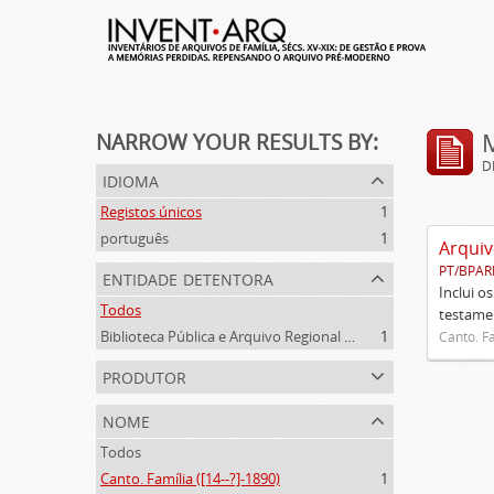
NARROW YOUR RESULTS BY:
D
idioma
Registos únicos
1
português
1
Arquiv
PT/BPAR
entidade detentora
Inclui o
Todos
testamen
Biblioteca Pública e Arquivo Regional de Ponta Delgada
1
Canto. Fa
produtor
nome
Todos
Canto. Família ([14--?]-1890)
1