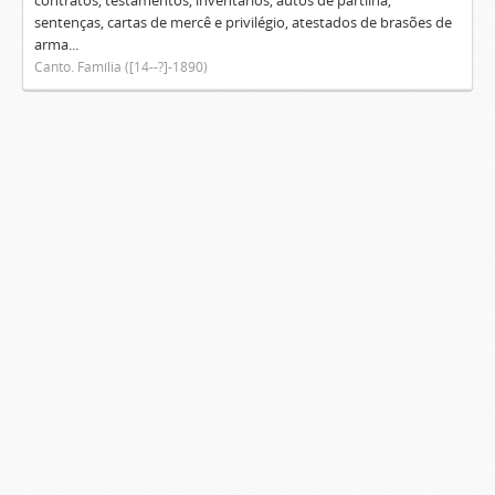
contratos, testamentos, inventários, autos de partilha,
sentenças, cartas de mercê e privilégio, atestados de brasões de
arma...
Canto. Família ([14--?]-1890)