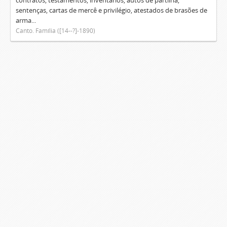
contratos, testamentos, inventários, autos de partilha,
sentenças, cartas de mercê e privilégio, atestados de brasões de
arma...
Canto. Família ([14--?]-1890)