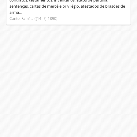
contratos, testamentos, inventários, autos de partilha,
sentenças, cartas de mercê e privilégio, atestados de brasões de
arma...
Canto. Família ([14--?]-1890)