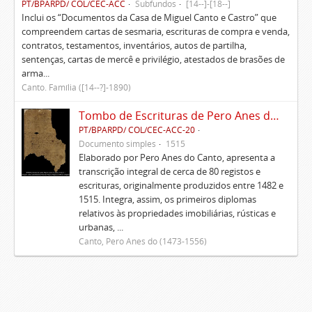
PT/BPARPD/ COL/CEC-ACC
Subfundos
[14--]-[18--]
Inclui os “Documentos da Casa de Miguel Canto e Castro” que
compreendem cartas de sesmaria, escrituras de compra e venda,
contratos, testamentos, inventários, autos de partilha,
sentenças, cartas de mercê e privilégio, atestados de brasões de
arma...
Canto. Família ([14--?]-1890)
Tombo de Escrituras de Pero Anes do Canto
PT/BPARPD/ COL/CEC-ACC-20
Documento simples
1515
Elaborado por Pero Anes do Canto, apresenta a
transcrição integral de cerca de 80 registos e
escrituras, originalmente produzidos entre 1482 e
1515. Integra, assim, os primeiros diplomas
relativos às propriedades imobiliárias, rústicas e
urbanas, ...
Canto, Pero Anes do (1473-1556)