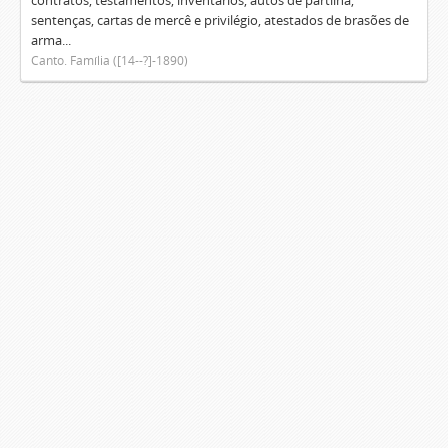
contratos, testamentos, inventários, autos de partilha,
sentenças, cartas de mercê e privilégio, atestados de brasões de
arma...
Canto. Família ([14--?]-1890)