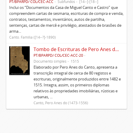
PT/BPARPD/ COL/CEC-ACC
Subfundos
[14--]-[18--]
Inclui os “Documentos da Casa de Miguel Canto e Castro” que
compreendem cartas de sesmaria, escrituras de compra e venda,
contratos, testamentos, inventários, autos de partilha,
sentenças, cartas de mercê e privilégio, atestados de brasões de
arma...
Canto. Família ([14--?]-1890)
Tombo de Escrituras de Pero Anes do Canto
PT/BPARPD/ COL/CEC-ACC-20
Documento simples
1515
Elaborado por Pero Anes do Canto, apresenta a
transcrição integral de cerca de 80 registos e
escrituras, originalmente produzidos entre 1482 e
1515. Integra, assim, os primeiros diplomas
relativos às propriedades imobiliárias, rústicas e
urbanas, ...
Canto, Pero Anes do (1473-1556)