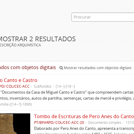
MOSTRAR 2 RESULTADOS
ESCRIÇÃO ARQUIVÍSTICA
ados com objetos digitais
Mostrar resultados com objectos digitais
o Canto e Castro
PD/ COL/CEC-ACC
Subfundos
[14--]-[18--]
s “Documentos da Casa de Miguel Canto e Castro” que compreendem cartas d
tos, inventários, autos de partilha, sentenças, cartas de mercê e privilégio,
mília ([14--?]-1890)
Tombo de Escrituras de Pero Anes do Canto
PT/BPARPD/ COL/CEC-ACC-20
Documento simples
1515
Elaborado por Pero Anes do Canto, apresenta a transcriçã