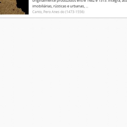
originalmente produzidos entre 1482 e 1515. Integra, as
imobiliárias, rústicas e urbanas, ...
Canto, Pero Anes do (1473-1556)