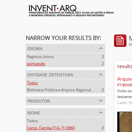
NARROW YOUR RESULTS BY:
D
idioma
Registos únicos
2
português
2
result
entidade detentora
Arquiv
Todos
PT/BPAR
Biblioteca Pública e Arquivo Regional de Ponta Delgada
2
Inclui o
testamen
produtor
Canto. Fa
nome
Todos
Canto. Família ([14--?]-1890)
2