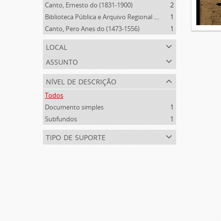
Canto, Ernesto do (1831-1900)
2
Biblioteca Pública e Arquivo Regional de Ponta Delgada (1841- )
1
Canto, Pero Anes do (1473-1556)
1
local
assunto
nível de descrição
Todos
Documento simples
1
Subfundos
1
tipo de suporte