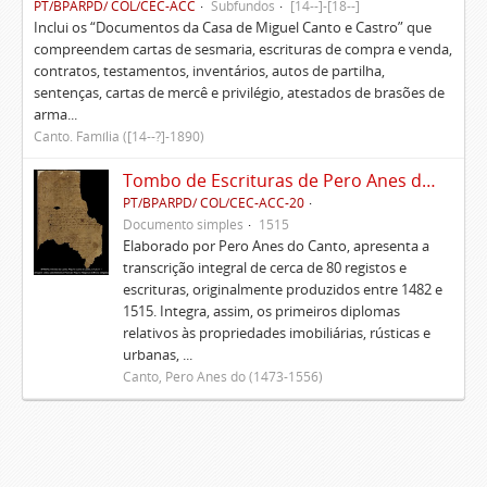
PT/BPARPD/ COL/CEC-ACC
Subfundos
[14--]-[18--]
Inclui os “Documentos da Casa de Miguel Canto e Castro” que
compreendem cartas de sesmaria, escrituras de compra e venda,
contratos, testamentos, inventários, autos de partilha,
sentenças, cartas de mercê e privilégio, atestados de brasões de
arma...
Canto. Família ([14--?]-1890)
Tombo de Escrituras de Pero Anes do Canto
PT/BPARPD/ COL/CEC-ACC-20
Documento simples
1515
Elaborado por Pero Anes do Canto, apresenta a
transcrição integral de cerca de 80 registos e
escrituras, originalmente produzidos entre 1482 e
1515. Integra, assim, os primeiros diplomas
relativos às propriedades imobiliárias, rústicas e
urbanas, ...
Canto, Pero Anes do (1473-1556)