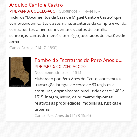
Arquivo Canto e Castro
PT/BPARPD/ COL/CEC-ACC
Subfundos
[14--]-[18--]
Inclui os “Documentos da Casa de Miguel Canto e Castro” que
compreendem cartas de sesmaria, escrituras de compra e venda,
contratos, testamentos, inventários, autos de partilha,
sentenças, cartas de mercê e privilégio, atestados de brasões de
arma...
Canto. Família ([14--?]-1890)
Tombo de Escrituras de Pero Anes do Canto
PT/BPARPD/ COL/CEC-ACC-20
Documento simples
1515
Elaborado por Pero Anes do Canto, apresenta a
transcrição integral de cerca de 80 registos e
escrituras, originalmente produzidos entre 1482 e
1515. Integra, assim, os primeiros diplomas
relativos às propriedades imobiliárias, rústicas e
urbanas, ...
Canto, Pero Anes do (1473-1556)