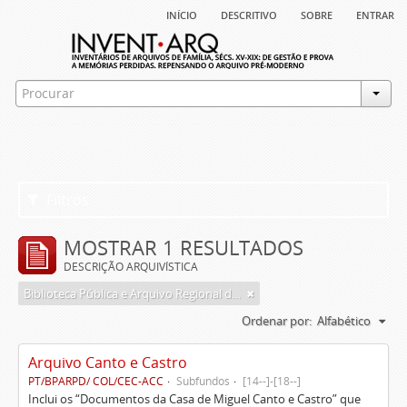
início
descritivo
sobre
entrar
Filtros
MOSTRAR 1 RESULTADOS
DESCRIÇÃO ARQUIVÍSTICA
Biblioteca Pública e Arquivo Regional de Ponta Delgada
Ordenar por:
Alfabético
Arquivo Canto e Castro
PT/BPARPD/ COL/CEC-ACC
Subfundos
[14--]-[18--]
Inclui os “Documentos da Casa de Miguel Canto e Castro” que