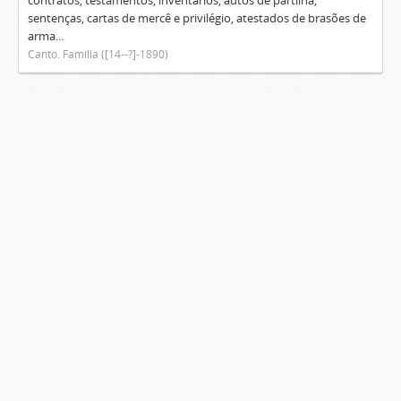
contratos, testamentos, inventários, autos de partilha,
sentenças, cartas de mercê e privilégio, atestados de brasões de
arma...
Canto. Família ([14--?]-1890)