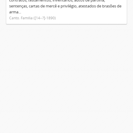
contratos, testamentos, inventários, autos de partilha,
sentenças, cartas de mercê e privilégio, atestados de brasões de
arma...
Canto. Família ([14--?]-1890)