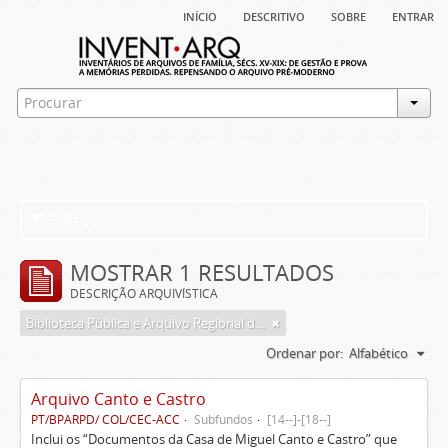
início
descritivo
sobre
entrar
Filtros
MOSTRAR 1 RESULTADOS
DESCRIÇÃO ARQUIVÍSTICA
Biblioteca Pública e Arquivo Regional de Ponta Delgada
Ordenar por:
Alfabético
Arquivo Canto e Castro
PT/BPARPD/ COL/CEC-ACC
Subfundos
[14--]-[18--]
Inclui os “Documentos da Casa de Miguel Canto e Castro” que