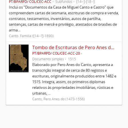
PT/BPARPD/ COL/CEC-ACC
Subfundos
[14--]-[18--]
Inclui os “Documentos da Casa de Miguel Canto e Castro” que
compreendem cartas de sesmaria, escrituras de compra e venda,
contratos, testamentos, inventários, autos de partilha,
sentenças, cartas de mercê e privilégio, atestados de brasões de
arma...
Canto. Família ([14--?]-1890)
Tombo de Escrituras de Pero Anes do Canto
PT/BPARPD/ COL/CEC-ACC-20
Documento simples
1515
Elaborado por Pero Anes do Canto, apresenta a
transcrição integral de cerca de 80 registos e
escrituras, originalmente produzidos entre 1482 e
1515. Integra, assim, os primeiros diplomas
relativos às propriedades imobiliárias, rústicas e
urbanas, ...
Canto, Pero Anes do (1473-1556)