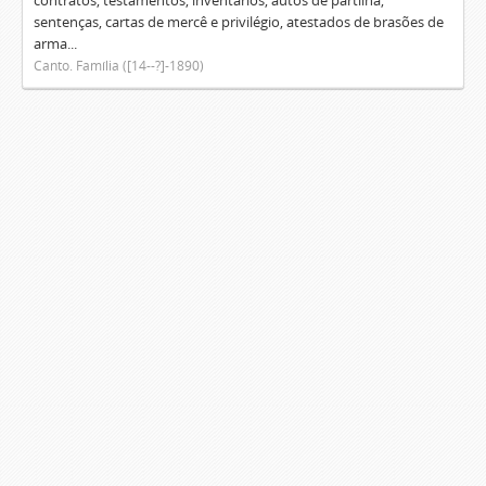
contratos, testamentos, inventários, autos de partilha,
sentenças, cartas de mercê e privilégio, atestados de brasões de
arma...
Canto. Família ([14--?]-1890)