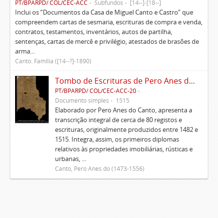
PT/BPARPD/ COL/CEC-ACC
Subfundos
[14--]-[18--]
Inclui os “Documentos da Casa de Miguel Canto e Castro” que
compreendem cartas de sesmaria, escrituras de compra e venda,
contratos, testamentos, inventários, autos de partilha,
sentenças, cartas de mercê e privilégio, atestados de brasões de
arma...
Canto. Família ([14--?]-1890)
Tombo de Escrituras de Pero Anes do Canto
PT/BPARPD/ COL/CEC-ACC-20
Documento simples
1515
Elaborado por Pero Anes do Canto, apresenta a
transcrição integral de cerca de 80 registos e
escrituras, originalmente produzidos entre 1482 e
1515. Integra, assim, os primeiros diplomas
relativos às propriedades imobiliárias, rústicas e
urbanas, ...
Canto, Pero Anes do (1473-1556)