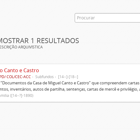
MOSTRAR 1 RESULTADOS
ESCRIÇÃO ARQUIVÍSTICA
o Canto e Castro
PD/ COL/CEC-ACC
Subfundos
[14--]-[18--]
s “Documentos da Casa de Miguel Canto e Castro” que compreendem cartas d
tos, inventários, autos de partilha, sentenças, cartas de mercê e privilégio,
mília ([14--?]-1890)