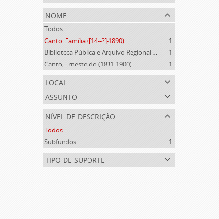
nome
Todos
Canto. Família ([14--?]-1890)
1
Biblioteca Pública e Arquivo Regional de Ponta Delgada (1841- )
1
Canto, Ernesto do (1831-1900)
1
local
assunto
nível de descrição
Todos
Subfundos
1
tipo de suporte