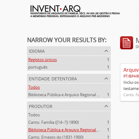
NARROW YOUR RESULTS BY:
D
idioma
Registos únicos
1
português
1
Arquiv
PT/BPAR
entidade detentora
Inclui o
Todos
testamen
Biblioteca Pública e Arquivo Regional de Ponta Delgada
1
Canto. Fa
produtor
Todos
Canto. Família ([14--?]-1890)
1
Biblioteca Pública e Arquivo Regional de Ponta Delgada (1841- )
1
Canto, Ernesto do (1831-1900)
1