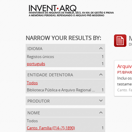
NARROW YOUR RESULTS BY:
D
idioma
Registos únicos
1
português
1
Arquiv
PT/BPAR
entidade detentora
Inclui o
Todos
testamen
Biblioteca Pública e Arquivo Regional de Ponta Delgada
1
Canto. Fa
produtor
nome
Todos
Canto. Família ([14--?]-1890)
1