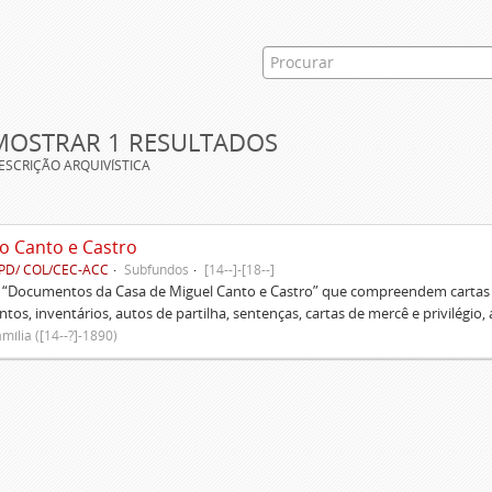
MOSTRAR 1 RESULTADOS
ESCRIÇÃO ARQUIVÍSTICA
o Canto e Castro
PD/ COL/CEC-ACC
Subfundos
[14--]-[18--]
s “Documentos da Casa de Miguel Canto e Castro” que compreendem cartas d
tos, inventários, autos de partilha, sentenças, cartas de mercê e privilégio,
mília ([14--?]-1890)