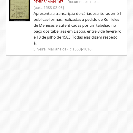
PT/BPE/ MAN-167
Documento simples
[post. 1583-02-08]
Apresenta a transcrição de várias escrituras em 21
públicas-formas, realizadas a pedido de Rui Teles
de Meneses e autenticadas por um tabelião no
paço dos tabeliães em Lisboa, entre 8 de fevereiro
e 18 de julho de 1583. Todas elas dizem respeito
à...
Silveira, Mariana da ([c.1560]-1616)