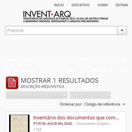
início
descritivo
sobre
entrar
Filtros
MOSTRAR 1 RESULTADOS
DESCRIÇÃO ARQUIVÍSTICA
Fundação da Casa de Bragança
Only digital objects
Ordenar por:
Código de referência
Inventário dos documentos que compõem o cartório da Casa de Alvito
PT/FCB/ AHCB-Ms.2645
Documento simples
1784