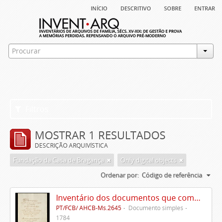
início
descritivo
sobre
entrar
Filtros
MOSTRAR 1 RESULTADOS
DESCRIÇÃO ARQUIVÍSTICA
Fundação da Casa de Bragança
Only digital objects
Ordenar por:
Código de referência
Inventário dos documentos que compõem o cartório da Casa de Alvito
PT/FCB/ AHCB-Ms.2645
Documento simples
1784