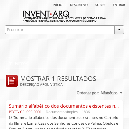
início
descritivo
sobre
entrar
Filtros
MOSTRAR 1 RESULTADOS
DESCRIÇÃO ARQUIVÍSTICA
Ordenar por:
Alfabético
Sumário alfabético dos documentos existentes no Cartório da Ilustríssima e Excelentíssima Casa dos senhores condes de Palma, Óbidos e Sabugal
PT/TT/ CSI-003-0001
Documento simples
1836
O "Summario alfabetico dos documentos existentes no Cartorio
da Illma. e Exma. Casa dos Senhores Condes de Palma, Obidos e