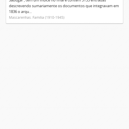
Sabugal", tem um índice no final e contém 3153 entradas
descrevendo sumariamente os documentos que integravam em
1836 o arqu...
Mascarenhas. Família (1910-1945)