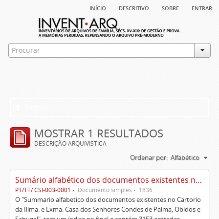
início
descritivo
sobre
entrar
Filtros
MOSTRAR 1 RESULTADOS
DESCRIÇÃO ARQUIVÍSTICA
Ordenar por:
Alfabético
Sumário alfabético dos documentos existentes no Cartório da Ilustríssima e Excelentíssima Casa dos senhores condes de Palma, Óbidos e Sabugal
PT/TT/ CSI-003-0001
Documento simples
1836
O "Summario alfabetico dos documentos existentes no Cartorio
da Illma. e Exma. Casa dos Senhores Condes de Palma, Obidos e