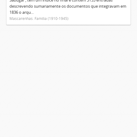
Sabugal", tem um índice no final e contém 3153 entradas
descrevendo sumariamente os documentos que integravam em
1836 o arqu...
Mascarenhas. Família (1910-1945)