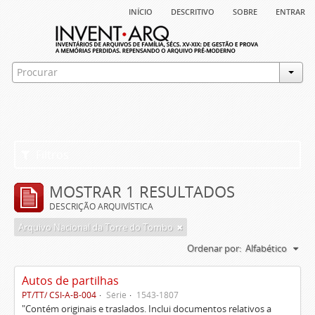
início
descritivo
sobre
entrar
Filtros
MOSTRAR 1 RESULTADOS
DESCRIÇÃO ARQUIVÍSTICA
Arquivo Nacional da Torre do Tombo
Ordenar por:
Alfabético
Autos de partilhas
PT/TT/ CSI-A-B-004
Série
1543-1807
"Contém originais e traslados. Inclui documentos relativos a