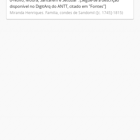
o-Novo, Moura, Santarém e Setúbal". [Segue-se a descrição
disponível no DigitArq do ANTT, citado em "Fontes"]
Miranda Henriques. Família, condes de Sandomil ([c. 1745]-1815)