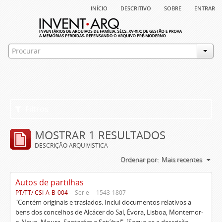
início
descritivo
sobre
entrar
Filtros
MOSTRAR 1 RESULTADOS
DESCRIÇÃO ARQUIVÍSTICA
Ordenar por:
Mais recentes
Autos de partilhas
PT/TT/ CSI-A-B-004
Série
1543-1807
"Contém originais e traslados. Inclui documentos relativos a
bens dos concelhos de Alcácer do Sal, Évora, Lisboa, Montemor-