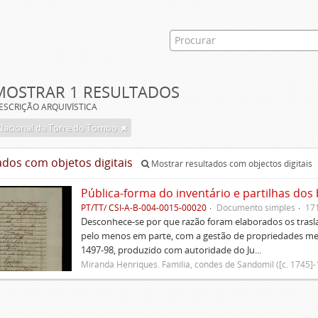
MOSTRAR 1 RESULTADOS
ESCRIÇÃO ARQUIVÍSTICA
Nacional da Torre do Tombo
ados com objetos digitais
Mostrar resultados com objectos digitais
Pública-forma do inventário e partilhas do
PT/TT/ CSI-A-B-004-0015-00020
Documento simples
17
Desconhece-se por que razão foram elaborados os trasla
pelo menos em parte, com a gestão de propriedades me
1497-98, produzido com autoridade do Ju...
Miranda Henriques. Família, condes de Sandomil ([c. 1745]