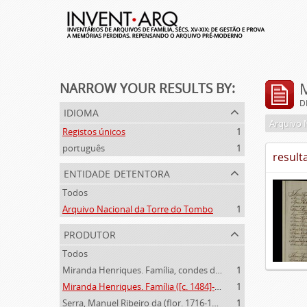
NARROW YOUR RESULTS BY:
D
idioma
Arquivo 
Registos únicos
1
português
1
result
entidade detentora
Todos
Arquivo Nacional da Torre do Tombo
1
produtor
Todos
Miranda Henriques. Família, condes de Sandomil ([c. 1745]-1815)
1
Miranda Henriques. Família ([c. 1484]-[c.1745])
1
Serra, Manuel Ribeiro da (flor. 1716-1726)
1