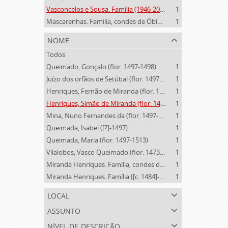
Vasconcelos e Sousa. Família (1946-2006)
1
Mascarenhas. Família, condes de Óbidos, Palma e Sabugal (1669-1910)
1
nome
Todos
Queimado, Gonçalo (flor. 1497-1498)
1
Juízo dos orfãos de Setúbal (flor. 1497-1838)
1
Henriques, Fernão de Miranda (flor. 1535)
1
Henriques, Simão de Miranda (flor. 1498-1513)
1
Mina, Nuno Fernandes da (flor. 1497-1510)
1
Queimada, Isabel ([?]-1497)
1
Queimada, Maria (flor. 1497-1513)
1
Vilalobos, Vasco Queimado (flor. 1473-1497)
1
Miranda Henriques. Família, condes de Sandomil ([c. 1745]-1815)
1
Miranda Henriques. Família ([c. 1484]-[c.1745])
1
local
assunto
nível de descrição