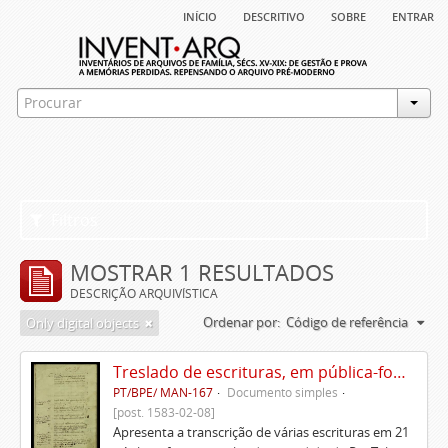
início
descritivo
sobre
entrar
Filtros
MOSTRAR 1 RESULTADOS
DESCRIÇÃO ARQUIVÍSTICA
Ordenar por:
Código de referência
Only digital objects
Treslado de escrituras, em pública-forma, de Rui Teles de Meneses
PT/BPE/ MAN-167
Documento simples
[post. 1583-02-08]
Apresenta a transcrição de várias escrituras em 21