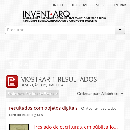
início
descritivo
sobre
entrar
Filtros
MOSTRAR 1 RESULTADOS
DESCRIÇÃO ARQUIVÍSTICA
Ordenar por:
Alfabético
Biblioteca Pública de Évora
resultados com objetos digitais
Mostrar resultados
com objectos digitais
Treslado de escrituras, em pública-forma, de Rui Teles de Meneses