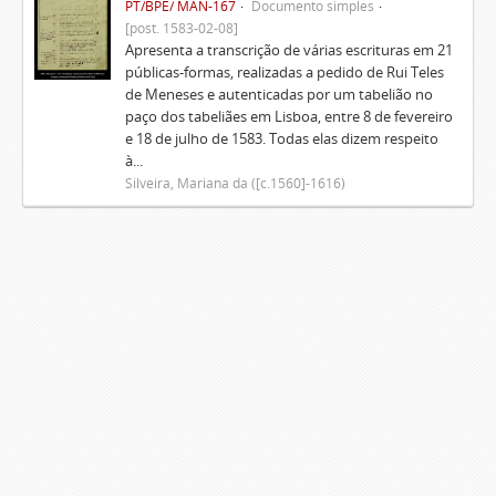
PT/BPE/ MAN-167
Documento simples
[post. 1583-02-08]
Apresenta a transcrição de várias escrituras em 21
públicas-formas, realizadas a pedido de Rui Teles
de Meneses e autenticadas por um tabelião no
paço dos tabeliães em Lisboa, entre 8 de fevereiro
e 18 de julho de 1583. Todas elas dizem respeito
à...
Silveira, Mariana da ([c.1560]-1616)