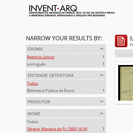
NARROW YOUR RESULTS BY:
D
idioma
Only digi
Registos únicos
1
português
1
entidade detentora
Todos
Biblioteca Pública de Évora
1
produtor
nome
Todos
Silveira, Mariana da ([c.1560]-1616)
1