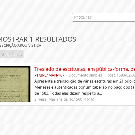
MOSTRAR 1 RESULTADOS
ESCRIÇÃO ARQUIVÍSTICA
tal objects
Treslado de escrituras, em pública-forma, d
PT/BPE/ MAN-167
Documento simples
[post. 1583-02-0
Apresenta a transcrição de várias escrituras em 21 públi
Meneses e autenticadas por um tabelião no paço dos tabe
de 1583. Todas elas dizem respeito à...
Silveira, Mariana da ([c.1560]-1616)