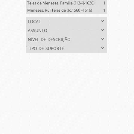
Teles de Meneses. Família ([13--]-1630)
1
Meneses, Rui Teles de ([c.1560]-1616)
1
local
assunto
nível de descrição
tipo de suporte