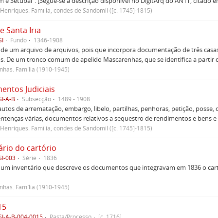
 e Setúbal". [Segue-se a descrição disponível no DigitArq do ANTT, citado e
Henriques. Família, condes de Sandomil ([c. 1745]-1815)
e Santa Iria
SI
Fundo
1346-1908
 de um arquivo de arquivos, pois que incorpora documentação de três casas
s. De um tronco comum de apelido Mascarenhas, que se identifica a partir d
has. Família (1910-1945)
ntos Judiciais
SI-A-B
Subsecção
1489 - 1908
utos de arrematação, embargo, libelo, partilhas, penhoras, petição, posse, c
sentenças várias, documentos relativos a sequestro de rendimentos e bens e ou
Henriques. Família, condes de Sandomil ([c. 1745]-1815)
ário do cartório
SI-003
Série
1836
um inventário que descreve os documentos que integravam em 1836 o cartó
has. Família (1910-1945)
15
SI-A-B-004-0015
Pasta/Processo
[c. 1716]