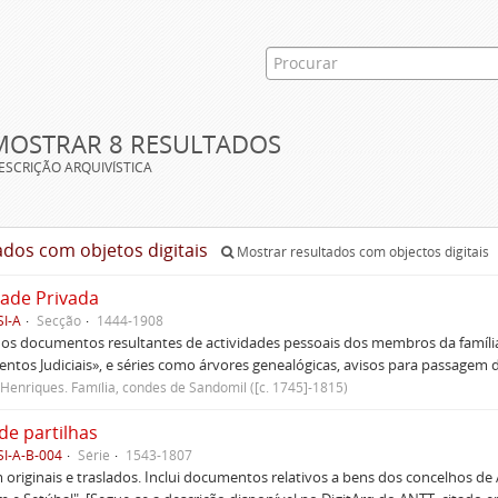
MOSTRAR 8 RESULTADOS
ESCRIÇÃO ARQUIVÍSTICA
ados com objetos digitais
Mostrar resultados com objectos digitais
dade Privada
SI-A
Secção
1444-1908
 os documentos resultantes de actividades pessoais dos membros da família
tos Judiciais», e séries como árvores genealógicas, avisos para passagem de 
Henriques. Família, condes de Sandomil ([c. 1745]-1815)
de partilhas
SI-A-B-004
Série
1543-1807
originais e traslados. Inclui documentos relativos a bens dos concelhos de