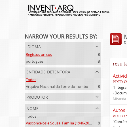
NARROW YOUR RESULTS BY:
D
idioma
Registos únicos
8
português
8
result
entidade detentora
Activi
Todos
PT/TT/ C
Arquivo Nacional da Torre do Tombo
8
"Integra
«Documen
produtor
Miranda 
nome
Autos 
Todos
PT/TT/ C
"Contém 
Vasconcelos e Sousa. Família (1946-2006)
8