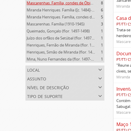
Santarém
Mascarenhas. Família, condes de Óbidos, Palma e Sabugal (1669-1910)
8
Miranda 
Miranda Henriques. Família ([c. 1484]-[c.1745])
6
Miranda Henriques. Família, condes de Sandomil ([c. 1745]-1815)
5
Casa d
Mascarenhas. Família (1910-1945)
3
PT/TT/ C
Trata-se
Queimado, Gonçalo (flor. 1497-1498)
1
herdeiro
Juízo dos orfãos de Setúbal (flor. 1497-1838)
1
Mascaren
Henriques, Fernão de Miranda (flor. 1535)
1
Henriques, Simão de Miranda (flor. 1498-1513)
1
Docume
Mina, Nuno Fernandes da (flor. 1497-1510)
1
PT/TT/ C
"Reune a
local
cíveis, 
assunto
Miranda 
nível de descrição
Invent
tipo de suporte
PT/TT/ C
Contém 
Sabugal.
Mascaren
Maço 
PT/TT/ C