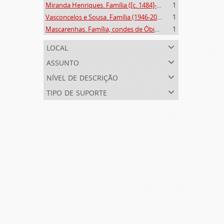
Miranda Henriques. Família ([c. 1484]-[c.1745])
1
Vasconcelos e Sousa. Família (1946-2006)
1
Mascarenhas. Família, condes de Óbidos, Palma e Sabugal (1669-1910)
1
local
assunto
nível de descrição
tipo de suporte