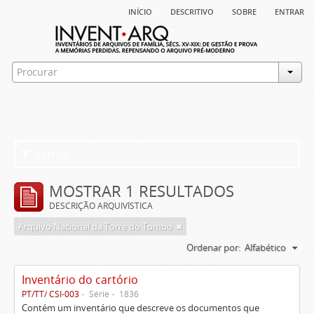
início
descritivo
sobre
entrar
Filtros
MOSTRAR 1 RESULTADOS
DESCRIÇÃO ARQUIVÍSTICA
Arquivo Nacional da Torre do Tombo
Ordenar por:
Alfabético
Inventário do cartório
PT/TT/ CSI-003
Série
1836
Contém um inventário que descreve os documentos que