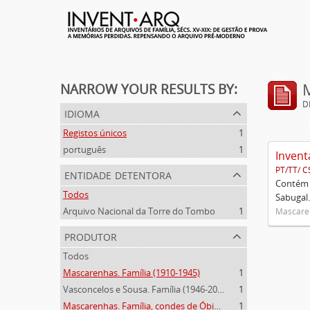
NARROW YOUR RESULTS BY:
D
idioma
Registos únicos
1
português
1
Invent
PT/TT/ C
entidade detentora
Contém 
Todos
Sabugal.
Arquivo Nacional da Torre do Tombo
1
Mascaren
produtor
Todos
Mascarenhas. Família (1910-1945)
1
Vasconcelos e Sousa. Família (1946-2006)
1
Mascarenhas. Família, condes de Óbidos, Palma e Sabugal (1669-1910)
1