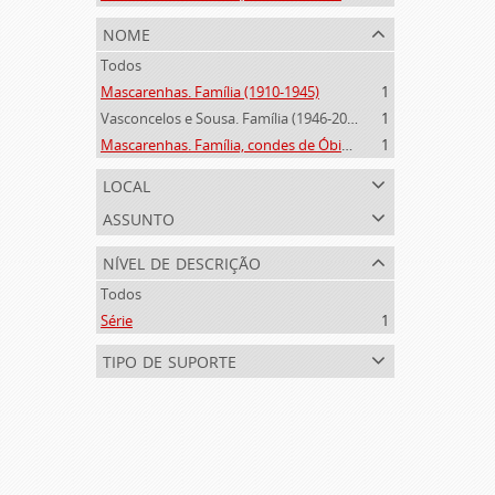
nome
Todos
Mascarenhas. Família (1910-1945)
1
Vasconcelos e Sousa. Família (1946-2006)
1
Mascarenhas. Família, condes de Óbidos, Palma e Sabugal (1669-1910)
1
local
assunto
nível de descrição
Todos
Série
1
tipo de suporte