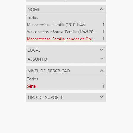
nome
Todos
Mascarenhas. Família (1910-1945)
1
Vasconcelos e Sousa. Família (1946-2006)
1
Mascarenhas. Família, condes de Óbidos, Palma e Sabugal (1669-1910)
1
local
assunto
nível de descrição
Todos
Série
1
tipo de suporte