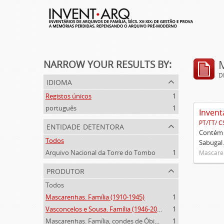
NARROW YOUR RESULTS BY:
D
idioma
Registos únicos
1
português
1
Invent
PT/TT/ C
entidade detentora
Contém 
Todos
Sabugal.
Arquivo Nacional da Torre do Tombo
1
Mascaren
produtor
Todos
Mascarenhas. Família (1910-1945)
1
Vasconcelos e Sousa. Família (1946-2006)
1
Mascarenhas. Família, condes de Óbidos, Palma e Sabugal (1669-1910)
1