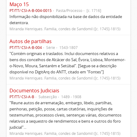
Maço 15
PT/TT/ CSI-A-B-004-0015
Pasta/Processo
[c. 1716]
Informação não disponibilizada na base de dados da entidade
detentora.
Miranda Henriques. Família, condes de Sandomil ([c. 1745]-1815)
Autos de partilhas
PT/TT/ CSI-A-B-004
Série
1543-1807
"Contém originais e traslados. Inclui documentos relativos a
bens dos concelhos de Alcácer do Sal, Évora, Lisboa, Montemor-
o-Novo, Moura, Santarém e Setúbal". [Segue-se a descrição
disponível no DigitArq do ANTT, citado em "Fontes"]
Miranda Henriques. Família, condes de Sandomil ([c. 1745]-1815)
Documentos Judiciais
PT/TT/ CSI-A-B
Subsecção
1489 - 1908
"Reune autos de arrematação, embargo, libelo, partilhas,
penhoras, petição, posse, cartas citatórias, inquirições de
testemunhas, processos cíveis, sentenças várias, documentos
relativos a sequestro de rendimentos e bens e outros do foro
judicial"...
Miranda Henriques. Família, condes de Sandomil ([c. 1745]-1815)