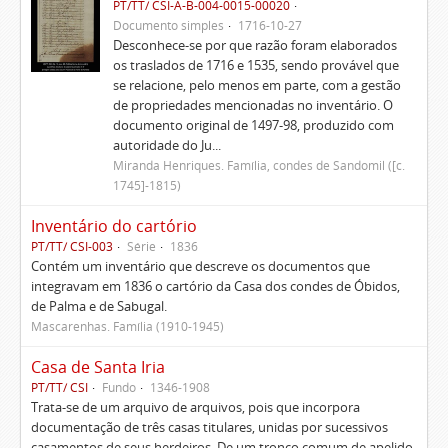
PT/TT/ CSI-A-B-004-0015-00020
Documento simples
1716-10-27
Desconhece-se por que razão foram elaborados
os traslados de 1716 e 1535, sendo provável que
se relacione, pelo menos em parte, com a gestão
de propriedades mencionadas no inventário. O
documento original de 1497-98, produzido com
autoridade do Ju...
Miranda Henriques. Família, condes de Sandomil ([c.
1745]-1815)
Inventário do cartório
PT/TT/ CSI-003
Série
1836
Contém um inventário que descreve os documentos que
integravam em 1836 o cartório da Casa dos condes de Óbidos,
de Palma e de Sabugal.
Mascarenhas. Família (1910-1945)
Casa de Santa Iria
PT/TT/ CSI
Fundo
1346-1908
Trata-se de um arquivo de arquivos, pois que incorpora
documentação de três casas titulares, unidas por sucessivos
casamentos de seus herdeiros. De um tronco comum de apelido