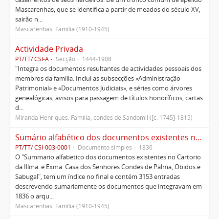
Mascarenhas, que se identifica a partir de meados do século XV,
sairão n...
Mascarenhas. Família (1910-1945)
Actividade Privada
PT/TT/ CSI-A
Secção
1444-1908
"Integra os documentos resultantes de actividades pessoais dos
membros da família. Inclui as subsecções «Administração
Patrimonial» e «Documentos Judiciais», e séries como árvores
genealógicas, avisos para passagem de títulos honoríficos, cartas
d...
Miranda Henriques. Família, condes de Sandomil ([c. 1745]-1815)
Sumário alfabético dos documentos existentes no Cartório da Ilustríssima e Excelentíssima Casa dos senhores condes de Palma, Óbidos e Sabugal
PT/TT/ CSI-003-0001
Documento simples
1836
O "Summario alfabetico dos documentos existentes no Cartorio
da Illma. e Exma. Casa dos Senhores Condes de Palma, Obidos e
Sabugal", tem um índice no final e contém 3153 entradas
descrevendo sumariamente os documentos que integravam em
1836 o arqu...
Mascarenhas. Família (1910-1945)